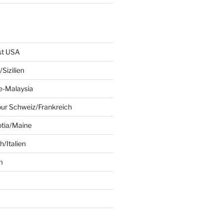
st USA
Sizilien
e-Malaysia
ur Schweiz/Frankreich
tia/Maine
/Italien
m