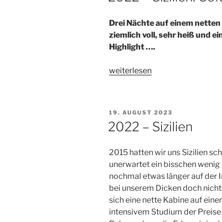
Drei Nächte auf einem netten
ziemlich voll, sehr heiß und ei
Highlight ….
„2022
weiterlesen
–
Sizilien:
Cefalu“
VERÖFFENTLICHT
19. AUGUST 2023
AM
2022 – Sizilien
2015 hatten wir uns Sizilien sc
unerwartet ein bisschen wenig 
nochmal etwas länger auf der I
bei unserem Dicken doch nicht 
sich eine nette Kabine auf ein
intensivem Studium der Preise