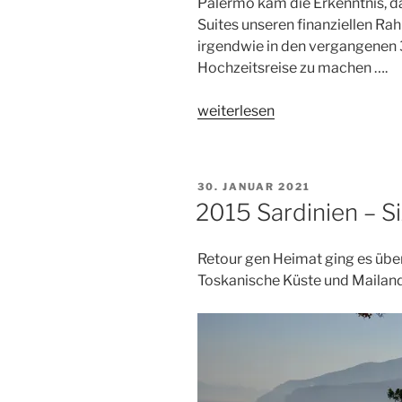
Palermo kam die Erkenntnis, 
Suites unseren finanziellen Rah
irgendwie in den vergangenen 3
Hochzeitsreise zu machen ….
„2022
weiterlesen
–
Sizilien“
VERÖFFENTLICHT
30. JANUAR 2021
AM
2015 Sardinien – Si
Retour gen Heimat ging es übe
Toskanische Küste und Mailand