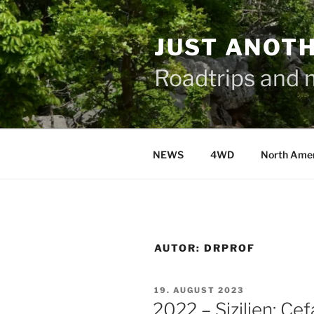
Zum
Inhalt
JUST ANOTH
springen
Roadtrips and 
NEWS
4WD
North Ame
AUTOR:
DRPROF
VERÖFFENTLICHT
19. AUGUST 2023
AM
2022 – Sizilien: Cef