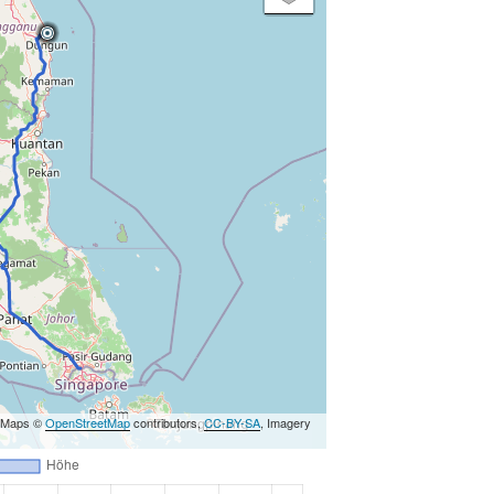
, Maps ©
OpenStreetMap
contributors,
CC-BY-SA
, Imagery