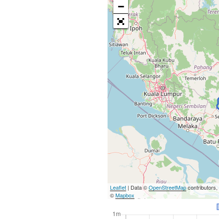
−
Leaflet
| Data ©
OpenStreetMap
contributors
©
Mapbox