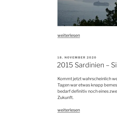
„2015
weiterlesen
Sardinien
–
Sizilien:
VERÖFFENTLICHT
18. NOVEMBER 2020
Heimreise“
AM
2015 Sardinien – Siz
Kommt jetzt wahrscheinlich wen
Tagen war etwas knapp bemess
bedarf definitiv noch eines zwe
Zukunft.
„2015
weiterlesen
Sardinien