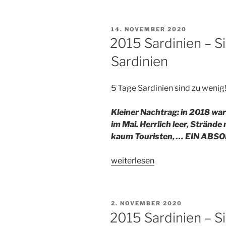
–
Sizilien:
VERÖFFENTLICHT
14. NOVEMBER 2020
4
AM
2015 Sardinien – Siz
Tage
Sardinien
Sizilien“
5 Tage Sardinien sind zu wenig!
Kleiner Nachtrag: in 2018 war
im Mai. Herrlich leer, Strän
kaum Touristen, … EIN AB
„2015
weiterlesen
Sardinien
–
Sizilien:
VERÖFFENTLICHT
2. NOVEMBER 2020
Ein
AM
2015 Sardinien – Si
paar