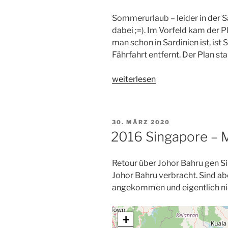
Tage
Sommerurlaub – leider in der S
auf
dabei ;=). Im Vorfeld kam der 
Sardinien“
man schon in Sardinien ist, ist S
Fährfahrt entfernt. Der Plan st
„2015
weiterlesen
Sardinien
–
Sizilien:
VERÖFFENTLICHT
30. MÄRZ 2020
Der
AM
2016 Singapore – M
Weg
zur
Retour über Johor Bahru gen S
Fähre“
Johor Bahru verbracht. Sind abe
angekommen und eigentlich ni
+