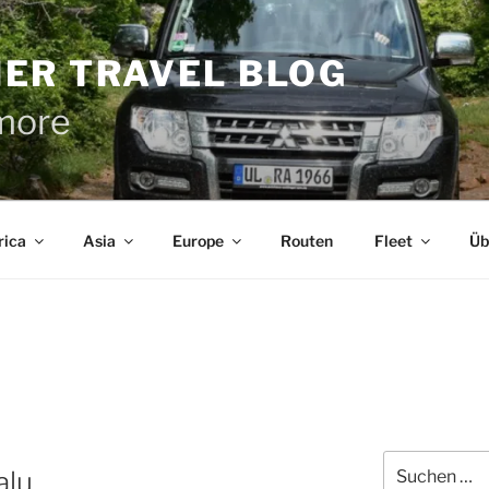
ER TRAVEL BLOG
more
rica
Asia
Europe
Routen
Fleet
Üb
Suche
alu
nach: